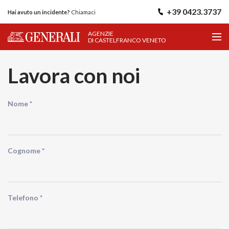
+39 0423.3737
Hai avuto un incidente?
Chiamaci
AGENZIE
DI CASTELFRANCO VENETO
Lavora con noi
Ci sono degli errori.
Nome *
Controlla il form, i campi con * sono obbigatori
Cognome *
Telefono *