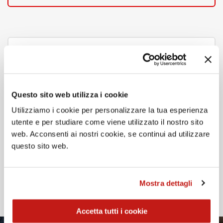
Crescita personale assicurata
Garantiamo un percorso di crescita con step ben
Questo sito web utilizza i cookie
precisi perché basato su formazione ed
Utilizziamo i cookie per personalizzare la tua esperienza
esperienza.
utente e per studiare come viene utilizzato il nostro sito
Vieni a conoscere una professione in costante
web. Acconsenti ai nostri cookie, se continui ad utilizzare
sviluppo!
questo sito web.
SCARICA IL PDF INFORMATIVO
Mostra dettagli
Accetta tutti i cookie
Vuoi saperne di più? Contattaci!
Siamo qui per te
+39 331.4559367