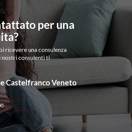
ntattato per una
ita?
uoi ricevere una consulenza
i nostri consulenti ti
!
le Castelfranco Veneto
00