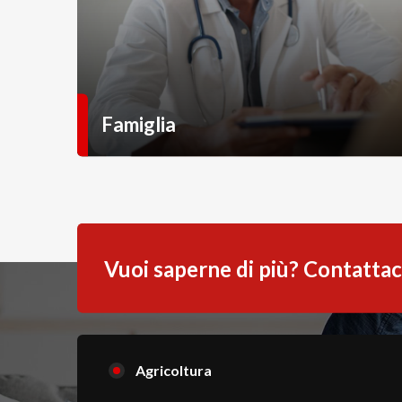
Famiglia
Vuoi saperne di più? Contattac
Ci sono degli errori.
Controlla il form, i campi con * sono obbigatori