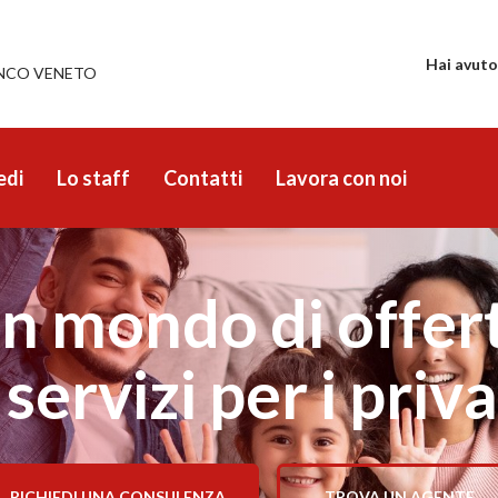
Hai avuto
ANCO VENETO
edi
Lo staff
Contatti
Lavora con noi
n mondo di offer
 servizi per i priva
RICHIEDI UNA CONSULENZA
TROVA UN AGENTE