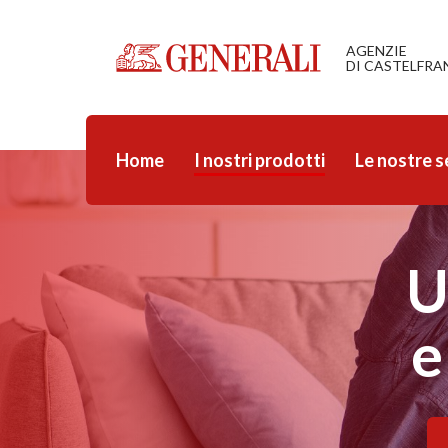
AGENZIE
DI CASTELFR
I nostri prodotti
Home
Le nostre s
U
e