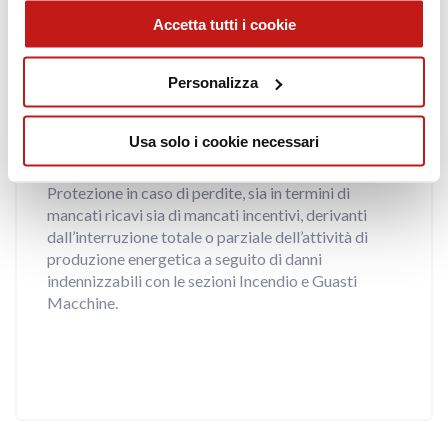
Accetta tutti i cookie
Personalizza
Tutela della Continuità nella
Usa solo i cookie necessari
Produzione Energetica
Protezione in caso di perdite, sia in termini di
mancati ricavi sia di mancati incentivi, derivanti
dall’interruzione totale o parziale dell’attività di
produzione energetica a seguito di danni
indennizzabili con le sezioni Incendio e Guasti
Macchine.