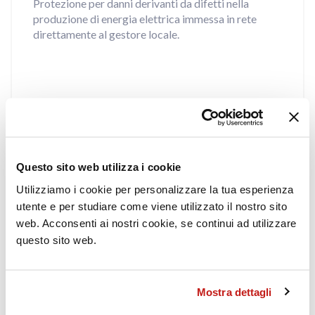
Protezione per danni derivanti da difetti nella
produzione di energia elettrica immessa in rete
direttamente al gestore locale.
Questo sito web utilizza i cookie
Utilizziamo i cookie per personalizzare la tua esperienza
Protezione su Misura per Ogni
Impianto
utente e per studiare come viene utilizzato il nostro sito
web. Acconsenti ai nostri cookie, se continui ad utilizzare
Opzioni per il rischio di furti, richieste di
questo sito web.
risarcimento per danni involontariamente causati ad
altri o responsabilità verso i dipendenti.
Mostra dettagli